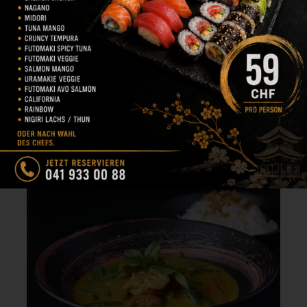
Gebratene Yaki Udon
CHF
28.00
Dicke Weizennudeln im japanischen Stil serviert mit
Gemüse