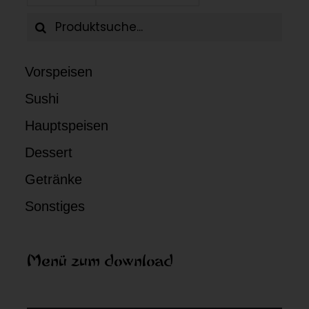
Reservieren
Suche
nach:
+41 41 933 00 88
Vorspeisen
Sushi
Hauptspeisen
Dessert
Getränke
Sonstiges
Menü zum download