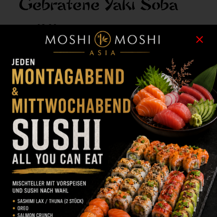
Gebratene Yaki Soba
CHF
28.00
Dicke Weizennudeln im japanischen Stil serviert mit
Gemüse