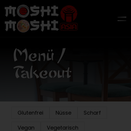
Zum
Inhalt
To
springen
Na
Menü / Takeout
Menü /
Lieferung
Takeout
Speisekarte
WooCommerce Warenkorb
Über Uns
Glutenfrei
Nüsse
Scharf
Kontakt
Vegan
Vegetarisch