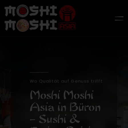
Zum
Inhalt
To
springen
Na
Menü / Takeout
Lieferung
Speisekarte
Wo Qualität auf Genuss trifft
WooCommerce Warenkorb
Moshi Moshi
Über Uns
Asia in Büron
– Sushi &
Kontakt