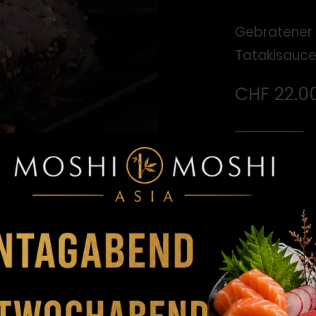
Gebratener 
Tatakisauc
CHF
22.0
Tuna
Tataki
Menge