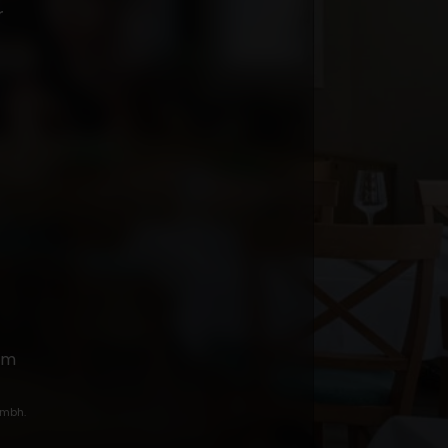
r
um
gmbh
.