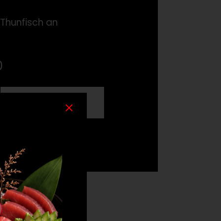
Thunfisch an
e
0
ZUM WARENKORB
HINZUFÜGEN