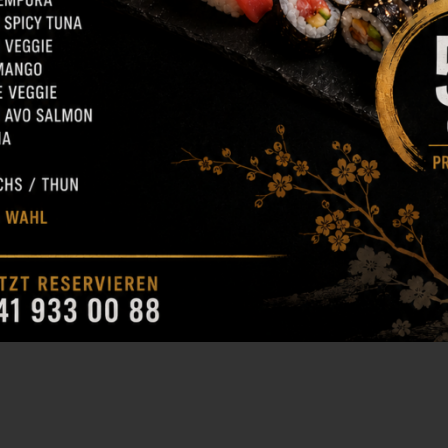
uri
Krautsalat
CHF
10.00
C
akame
Kabis-, und Karottensalat mit
Sesamdressing
n und Seetang-Salat mit
m und Sesam dressing