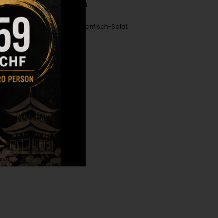
Sansai
HF
10.00
Marinierter Tintenfisch-Salat