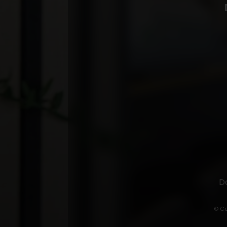
D
© Co