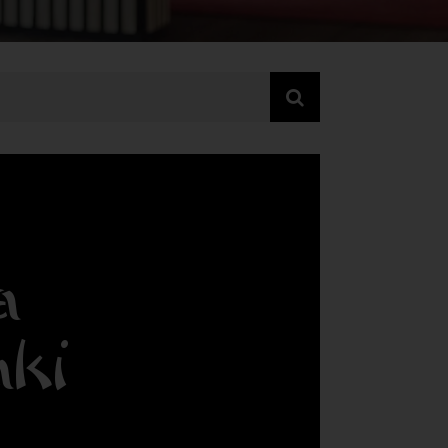
a
aki