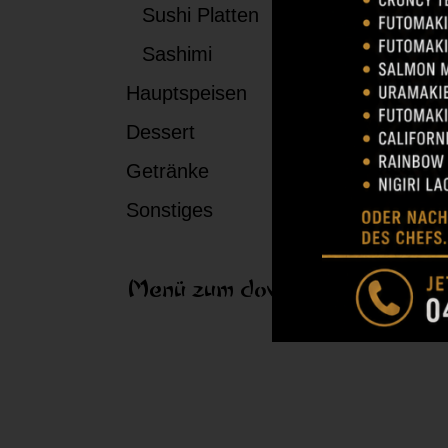
Sushi Platten
Ky
Sashimi
W
Hauptspeisen
Dessert
Getränke
Gurke
Sesa
Sonstiges
Menü zum download