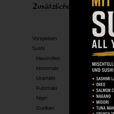
Zusätzliche Information
Äh
Vorspeisen
Sushi
Hausrollen
Hosomaki
Uramaki
Futomaki
Nigiri
Gunkan