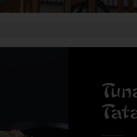
Tun
Tat